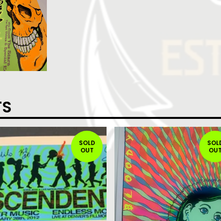
TS
SOLD
SOL
OUT
OU